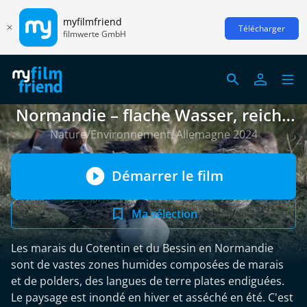
myfilmfriend
Télécharger
filmwerte GmbH
Normandie – flache Wasser, reiche
Natur
Nature/Environnement, Allemagne 2024
Démarrer le film
Ma sélection
Les marais du Cotentin et du Bessin en Normandie
sont de vastes zones humides composées de marais
et de polders, des langues de terre plates endiguées.
Le paysage est inondé en hiver et asséché en été. C'est