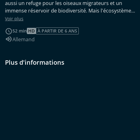
aussi un refuge pour les oiseaux migrateurs et un
immense réservoir de biodiversité. Mais l'écosystème
a été affaibli par les sécheresses et les fortes pluies de
Voir plus
ces dernières années.
52 min
HD
À PARTIR DE 6 ANS
Audio :
Allemand
Plus d'informations