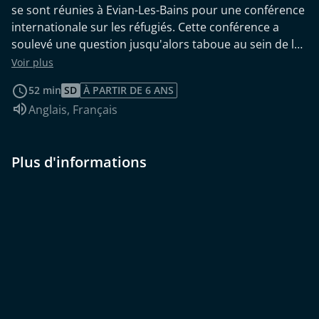
se sont réunies à Evian-Les-Bains pour une conférence
internationale sur les réfugiés. Cette conférence a
soulevé une question jusqu'alors taboue au sein de la
communauté internationale : comment intervenir
Voir plus
dans les décisions des États concernant leur politique
52 min
SD
À PARTIR DE 6 ANS
d'immigration ? Ce film nous permettra de découvrir
Audio :
Anglais
,
Français
les secrets de la diplomatie internationale, ses enjeux
et ses forces, mais aussi ses faiblesses.
Plus d'informations