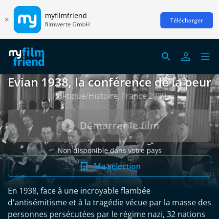
myfilmfriend
Télécharger
filmwerte GmbH
Evian 1938, la conférence de la peur
Politique/Histoire, France 2009
Démarrer le film
Non disponible dans votre pays
Ma sélection
En 1938, face à une incroyable flambée
d'antisémitisme et à la tragédie vécue par la masse des
personnes persécutées par le régime nazi, 32 nations