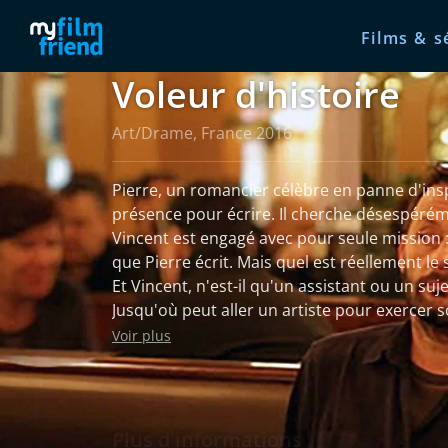
Films & s
Voleur d'histoire
Art/Drame, France 2016
Pierre, un romancier célèbre en panne d'insp
présence pour écrire. Il cherche désespérém
Vincent est engagé avec pour seule mission :
que Pierre écrit. Mais quel est réellement le
Et Vincent, n'est-il qu'un assistant ou un suj
Jusqu'où peut aller un artiste pour exercer s
ira dans la vie de Vincent pour réussir à fin
Voir plus
Plus d'informations