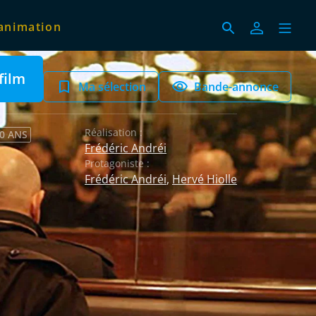
animation
film
Ma sélection
Bande-annonce
Réalisation :
 0 ANS
Frédéric Andréi
Protagoniste :
Frédéric Andréi
,
Hervé Hiolle