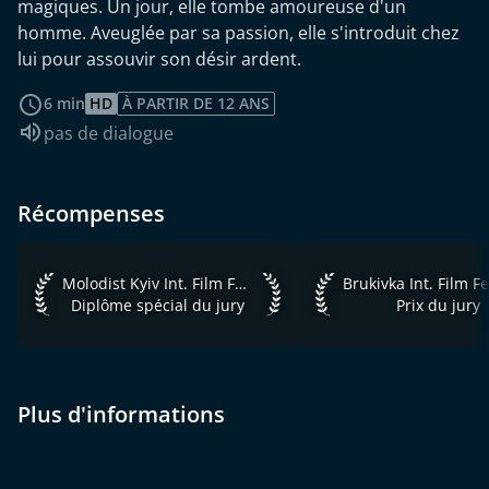
magiques. Un jour, elle tombe amoureuse d'un
homme. Aveuglée par sa passion, elle s'introduit chez
lui pour assouvir son désir ardent.
Voir plus
6 min
HD
À PARTIR DE 12 ANS
Audio :
pas de dialogue
Récompenses
Molodist Kyiv Int. Film Festival 2021 Diplôme spécial du jury
Brukivka Int. Film Fes
Molodist Kyiv Int. Film Festival 2021
Diplôme spécial du jury
Prix du jury
Plus d'informations