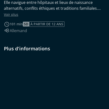
Elle navigue entre hôpitaux et lieux de naissance
alternatifs, conflits éthiques et traditions familiales.
Avec une grande sensibilité et un sens de l'étrange, le
Voir plus
documentaire de Douglas Wolfsperger accompagne la
101 min
SD
À PARTIR DE 12 ANS
sage-femme dans son travail quotidien et donne
Audio :
Allemand
également la parole aux médecins, aux mères et aux
pères.
Plus d'informations