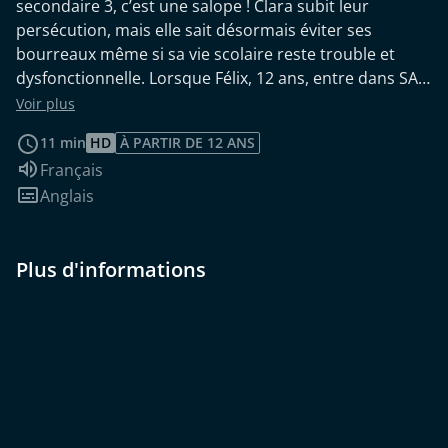
secondaire 3, c’est une salope ! Clara subit leur
persécution, mais elle sait désormais éviter ses
bourreaux même si sa vie scolaire reste trouble et
dysfonctionnelle. Lorsque Félix, 12 ans, entre dans SA
pièce pour se protéger lui aussi de ses intimidateurs,
Voir plus
les deux ados se retrouvent en huis clos forcé.
11 min
HD
À PARTIR DE 12 ANS
Pendant ce tête-à-tête obligé, la résistance des deux
Audio :
Français
bêtes traquées fait place à la complicité. Et quand les
Sous-titres :
Anglais
assaillants de Félix trouvent leur cache, Clara et Félix
n’ont que quelques secondes pour élaborer un plan.
Dans un mélange d’improvisation, de sincérité et de
Plus d'informations
sensibilité, ils inventent une stratégie afin de conjurer
le sort.