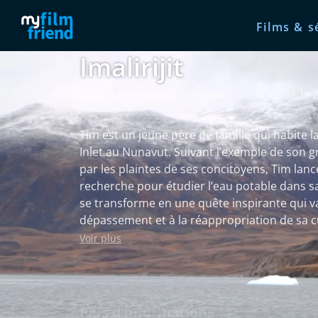
Films & s
Imalirijit
Pays & Personnes/Environnement, Canada 
Tim est un jeune père de famille qui habit
Inlet au Nunavut. Suivant l’exemple de son 
par les plaintes de ses concitoyens, Tim lan
recherche pour étudier l’eau potable dans 
se transforme en une quête inspirante qui v
dépassement et à la réappropriation de sa c
vécue devient un catalyseur pour Tim et son
Voir plus
fraîcheur dans cette communauté nordique a
défis.
Plus d'informations