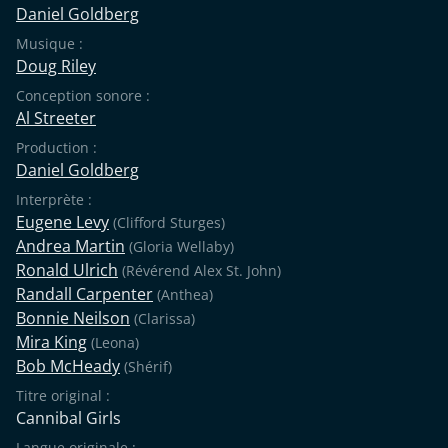
Daniel Goldberg
Musique :
Doug Riley
Conception sonore :
Al Streeter
Production :
Daniel Goldberg
Interprète :
Eugene Levy
(Clifford Sturges)
Andrea Martin
(Gloria Wellaby)
Ronald Ulrich
(Révérend Alex St. John)
Randall Carpenter
(Anthea)
Bonnie Neilson
(Clarissa)
Mira King
(Leona)
Bob McHeady
(Shérif)
Titre original :
Cannibal Girls
Langue originale :