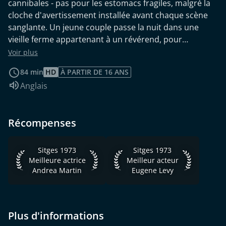
cannibales - pas pour les estomacs fragiles, malgré la
cloche d'avertissement installée avant chaque scène
sanglante. Un jeune couple passe la nuit dans une
vieille ferme appartenant à un révérend, pour
découvrir qu'elle est également habitée par de belles
Voir plus
femmes assoiffées de chair humaine.
84 min
HD
À PARTIR DE 16 ANS
Audio :
Anglais
Récompenses
Sitges 1973 Meilleure actrice Andrea Martin
Sitges 1973 Meilleur acteur E
Sitges 1973
Sitges 1973
Meilleure actrice
Meilleur acteur
Andrea Martin
Eugene Levy
Plus d'informations