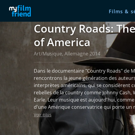
Films & s
Country Roads: Th
of America
Art/Musique, Allemagne 2014
Dans le documentaire "Country Roads" de M
rencontrons la jeune génération des auteur
interprètes américains, qui se considèrent 
rebelles de la country comme Johnny Cash, W
Earle. Leur musique est aujourd'hui, comme 
d'une Amérique conservatrice qui porte un 
compassion sur son prochain - et sur un pays
Voir plus
chemins. L'accent est mis sur Justin Townes E
et Caitlin Rose - des représentants de la nou