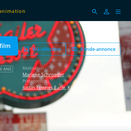
animation
film
Ma sélection
Bande-annonce
Réalisation :
 0 ANS
Marieke Schroeder
Protagoniste :
Justin Townes Earle
,
Kevin Costner