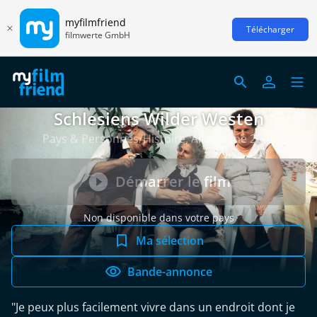
myfilmfriend
Télécharger
filmwerte GmbH
Schlesiens Wilder Westen
Pays & Personnes/Histoire, Allemagne 2002
Démarrer le film
Non disponible dans votre pays
Ma sélection
Bande-annonce
"Je peux plus facilement vivre dans un endroit dont je