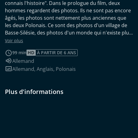
connais l'histoire". Dans le prologue du film, deux
hommes regardent des photos. Ils ne sont pas encore
âgés, les photos sont nettement plus anciennes que
les deux Polonais. Ce sont des photos d'un village de
Basse-Silésie, des photos d'un monde qui n'existe plus,
des photos de Seifershau, aujourd'hui Kopaniec. C'est
Voir plus
là que vivent les deux hommes. Le film explore
99 min
HD
À PARTIR DE 6 ANS
l'histoire de ce village situé en bordure des Monts des
Audio :
Allemand
Géants à travers les souvenirs de ses habitants passés
Sous-titres :
Allemand
,
Anglais
,
Polonais
et présents, dont les parcours de vie reflètent
l'expérience de millions de personnes. Entre le passé
et le présent, il y a l'expulsion. Les habitants allemands
Plus d'informations
ont été expulsés du village à partir de l'été 1946. Dès
1945, des personnes déplacées de l'est de la Pologne
d'avant-guerre s'y sont installées. Dans les premières
années qui ont suivi la fin de la guerre, cette région
était surnommée en Pologne "l'Ouest sauvage".