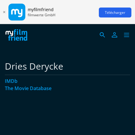
myfilmfriend
Télécharger
filmwerte GmbH
Dries Derycke
IMDb
The Movie Database