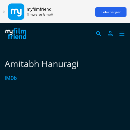
myfilmfriend
Télécharger
filmwerte GmbH
Amitabh Hanuragi
IMDb