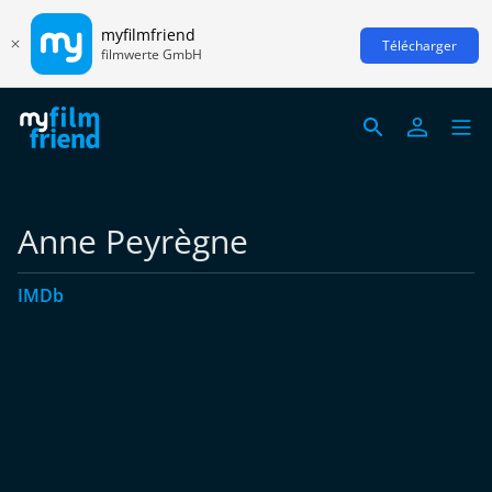
myfilmfriend
Télécharger
filmwerte GmbH
Anne Peyrègne
IMDb