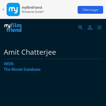
myfilmfriend
Télécharger
filmwerte GmbH
Amit Chatterjee
IMDb
The Movie Database