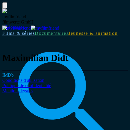
myfilmfriend
filmwerte GmbH
Télécharger
Films & séries
Documentaires
Jeunesse & animation
Maximilian Didt
IMDb
Conditions d'utilisation
Politique de confidentialité
Mentions légales