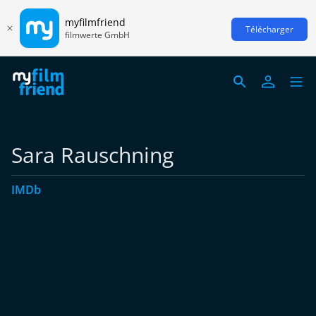
myfilmfriend
Télécharger
filmwerte GmbH
Sara Rauschning
IMDb