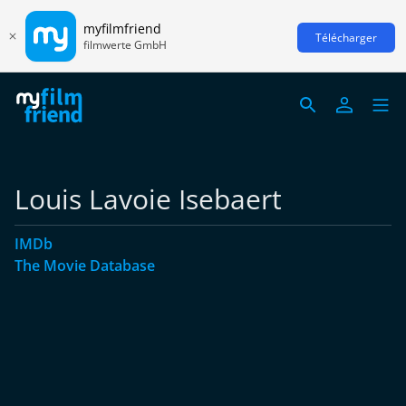
myfilmfriend
Télécharger
filmwerte GmbH
Louis Lavoie Isebaert
IMDb
The Movie Database