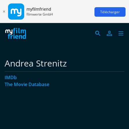
myfilmfriend
Télécharger
filmwerte GmbH
Andrea Strenitz
IMDb
The Movie Database