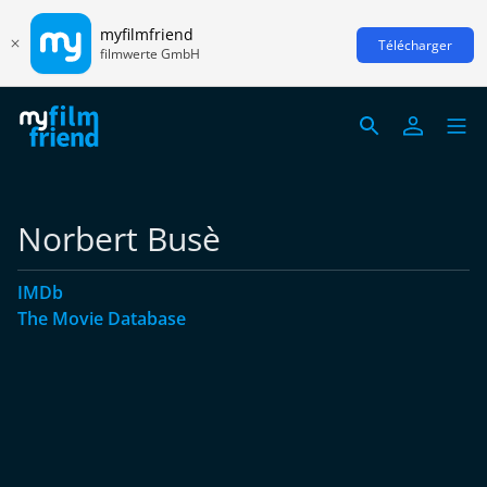
myfilmfriend
Télécharger
filmwerte GmbH
Norbert Busè
IMDb
The Movie Database