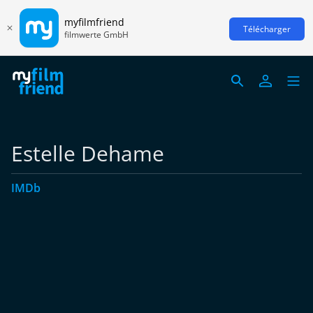
myfilmfriend
Télécharger
filmwerte GmbH
Estelle Dehame
IMDb