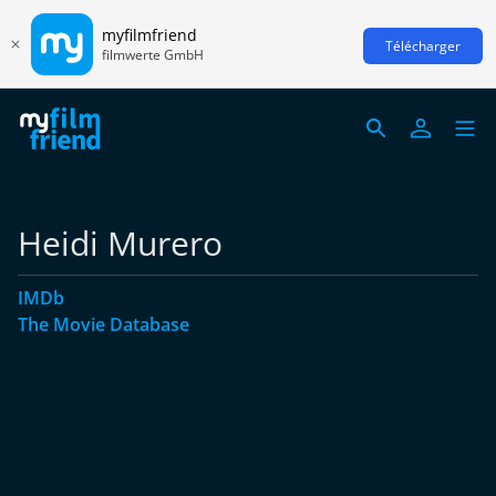
myfilmfriend
Télécharger
filmwerte GmbH
Heidi Murero
IMDb
The Movie Database