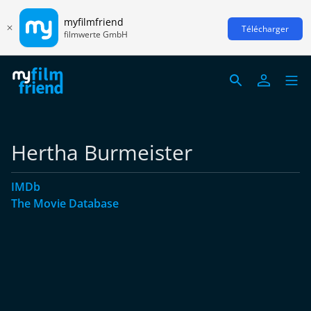
myfilmfriend
Télécharger
filmwerte GmbH
Hertha Burmeister
IMDb
The Movie Database