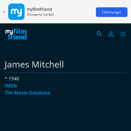
myfilmfriend
Télécharger
filmwerte GmbH
James Mitchell
* 1948
IMDb
The Movie Database