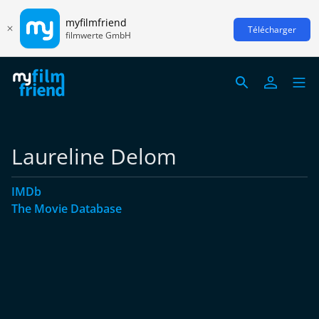
myfilmfriend
Télécharger
filmwerte GmbH
Laureline Delom
IMDb
The Movie Database