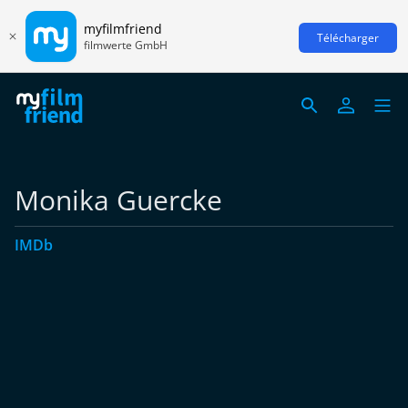
myfilmfriend
Télécharger
filmwerte GmbH
Monika Guercke
IMDb