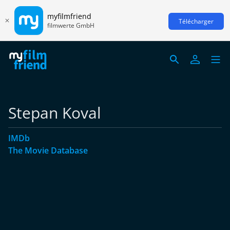
myfilmfriend
Télécharger
filmwerte GmbH
Stepan Koval
IMDb
The Movie Database