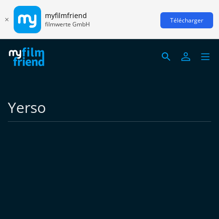
myfilmfriend
Télécharger
filmwerte GmbH
Yerso