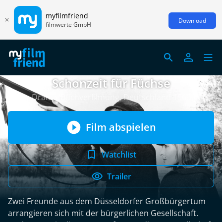
myfilmfriend
Download
filmwerte GmbH
Schonzeit für Füchse
Drama/Buchverfilmung, Deutschland 1966
Film abspielen
Watchlist
Trailer
Zwei Freunde aus dem Düsseldorfer Großbürgertum
arrangieren sich mit der bürgerlichen Gesellschaft.