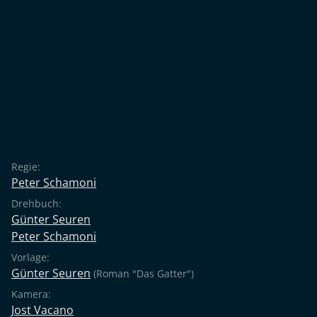
Filmpreis in Gold. Als einer der Mitunterzeichner ließ
Schamoni das ‚Oberhausener Manifest' von 1962
endlich auch in Langspielfilmform in die Kinos
gelangen. Nun wurden die damals herrschenden
Generationenkonflikte auch im Film intellektuell
durchdrungen und auf künstlerische Weise
aufbereitet. Als literarische Vorlage diente der Roman
"Das Gatter" von Günter Seuren.
Regie:
Peter Schamoni
Drehbuch:
Günter Seuren
Peter Schamoni
Vorlage:
Günter Seuren
(Roman "Das Gatter")
Kamera:
Jost Vacano