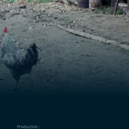
aintenant que Toni est
it sa relation avec
Production :