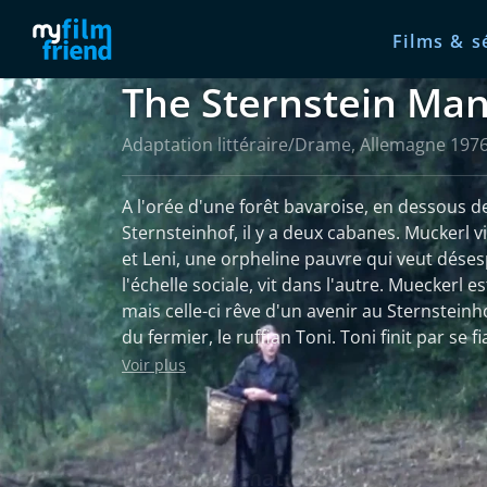
Films & s
The Sternstein Ma
Adaptation littéraire/Drame, Allemagne 197
A l'orée d'une forêt bavaroise, en dessous d
Sternsteinhof, il y a deux cabanes. Muckerl v
et Leni, une orpheline pauvre qui veut dés
l'échelle sociale, vit dans l'autre. Mueckerl 
mais celle-ci rêve d'un avenir au Sternsteinho
du fermier, le ruffian Toni. Toni finit par se f
laisse tomber l'honnête Muckerl pour cette r
Voir plus
de Toni ne veut pas qu'il épouse une femme d
envoie son fils à l'armée pendant deux ans. L
de Toni, épouse le fidèle Muckerl par peur de
Toni revient, son père le marie à Sali contre 
Plus d'informations