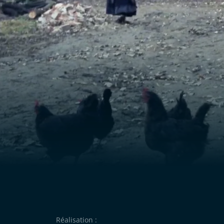
meurt en accouchant peu de temps après. M
de nouveau libre, Leni lui fait la cour et détru
Muckerl.
Réalisation :